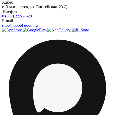
Адрес
г.
Владивосток
,
ул. Енисейская, 23 Д
Телефон
8 (800) 222-24-28
E-mail
shop@boobl-goom.ru