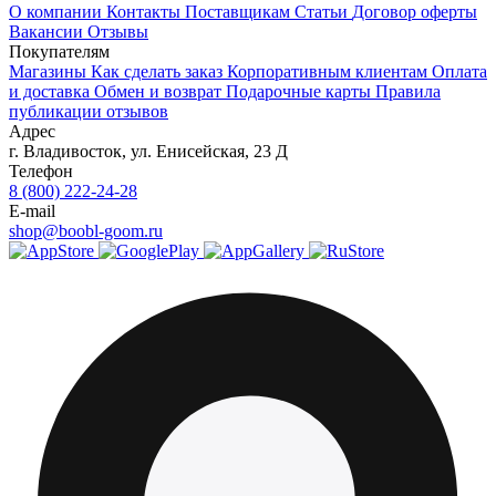
О компании
Контакты
Поставщикам
Статьи
Договор оферты
Вакансии
Отзывы
Покупателям
Магазины
Как сделать заказ
Корпоративным клиентам
Оплата
и доставка
Обмен и возврат
Подарочные карты
Правила
публикации отзывов
Адрес
г.
Владивосток
,
ул. Енисейская, 23 Д
Телефон
8 (800) 222-24-28
E-mail
shop@boobl-goom.ru