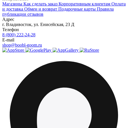
Магазины
Как сделать заказ
Корпоративным клиентам
Оплата
и доставка
Обмен и возврат
Подарочные карты
Правила
публикации отзывов
Адрес
г.
Владивосток
,
ул. Енисейская, 23 Д
Телефон
8 (800) 222-24-28
E-mail
shop@boobl-goom.ru