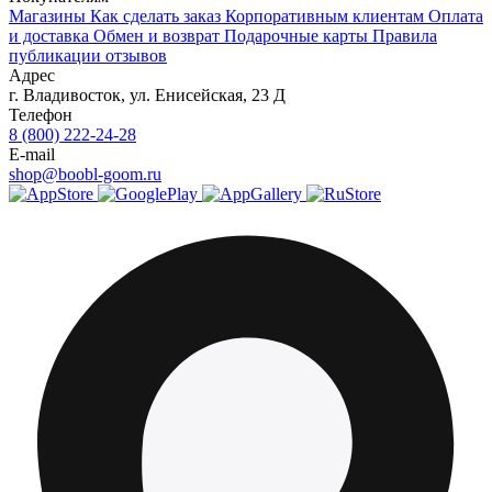
Магазины
Как сделать заказ
Корпоративным клиентам
Оплата
и доставка
Обмен и возврат
Подарочные карты
Правила
публикации отзывов
Адрес
г.
Владивосток
,
ул. Енисейская, 23 Д
Телефон
8 (800) 222-24-28
E-mail
shop@boobl-goom.ru