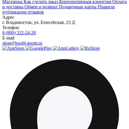
Магазины
Как сделать заказ
Корпоративным клиентам
Оплата
и доставка
Обмен и возврат
Подарочные карты
Правила
публикации отзывов
Адрес
г.
Владивосток
,
ул. Енисейская, 23 Д
Телефон
8 (800) 222-24-28
E-mail
shop@boobl-goom.ru