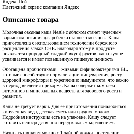
Яндекс Пей
Платежный сервис компании Яндекс
Описание товара
Молочная овсяная каша Nestle с яблоком станет чудесным
вариантом питания для ребенка старше 5 месяцев. Каша
приготовлена с использованием технологии бережного
расщепления злаков CHE. Благодаря этому в продукте
появляется природный сладкий вкус фруктов, каша лучше
усваивается и имеет повышенную пищевую ценность.
Обогащена пробиотиками – живыми бифидобактериями BL,
которые способствуют нормализации пищеварения, росту
здоровой микрофлоры и укреплению иммунитета, что важно
в период введения прикорма. Каша содержит комплекс
витаминов и минеральных веществ для здорового роста и
развития.
Каша не требует варки. Для ее приготовления понадобиться
кипяченная вода, детская смесь или грудное молоко.
Подробная инструкция есть на упаковке. Кашу следует
готовить непосредственно перед каждым кормлением.
Начинать прикорм можно с 1 чайной ложки, постепенно