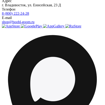
Адрес
г.
Владивосток
,
ул. Енисейская, 23 Д
Телефон
8 (800) 222-24-28
E-mail
shop@boobl-goom.ru