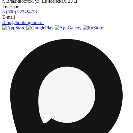
г.
Владивосток
,
ул. Енисейская, 23 Д
Телефон
8 (800) 222-24-28
E-mail
shop@boobl-goom.ru