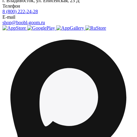
г.
Владивосток
,
ул. Енисейская, 23 Д
Телефон
8 (800) 222-24-28
E-mail
shop@boobl-goom.ru