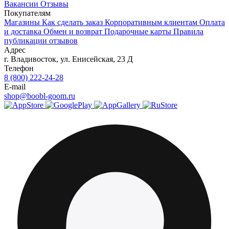
Вакансии
Отзывы
Покупателям
Магазины
Как сделать заказ
Корпоративным клиентам
Оплата
и доставка
Обмен и возврат
Подарочные карты
Правила
публикации отзывов
Адрес
г.
Владивосток
,
ул. Енисейская, 23 Д
Телефон
8 (800) 222-24-28
E-mail
shop@boobl-goom.ru