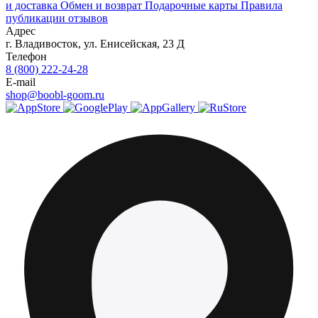
и доставка
Обмен и возврат
Подарочные карты
Правила
публикации отзывов
Адрес
г.
Владивосток
,
ул. Енисейская, 23 Д
Телефон
8 (800) 222-24-28
E-mail
shop@boobl-goom.ru