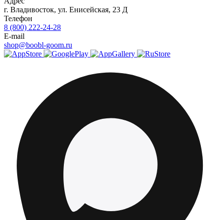
Адрес
г.
Владивосток
,
ул. Енисейская, 23 Д
Телефон
8 (800) 222-24-28
E-mail
shop@boobl-goom.ru