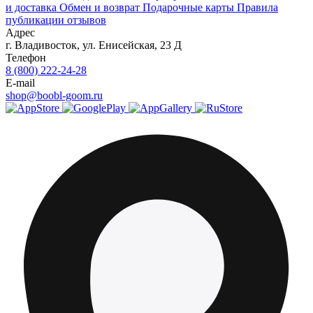
и доставка
Обмен и возврат
Подарочные карты
Правила
публикации отзывов
Адрес
г.
Владивосток
,
ул. Енисейская, 23 Д
Телефон
8 (800) 222-24-28
E-mail
shop@boobl-goom.ru