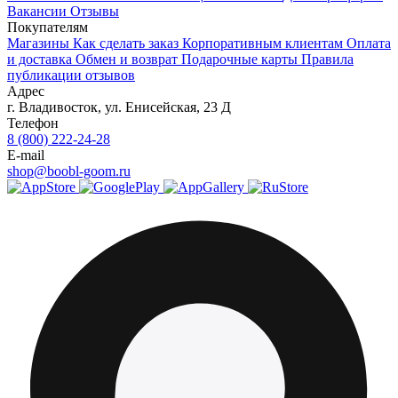
Вакансии
Отзывы
Покупателям
Магазины
Как сделать заказ
Корпоративным клиентам
Оплата
и доставка
Обмен и возврат
Подарочные карты
Правила
публикации отзывов
Адрес
г.
Владивосток
,
ул. Енисейская, 23 Д
Телефон
8 (800) 222-24-28
E-mail
shop@boobl-goom.ru