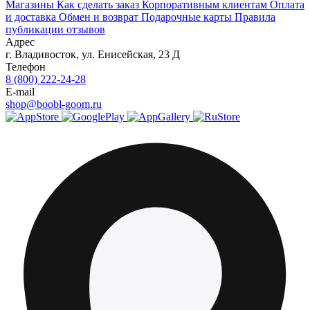
Магазины
Как сделать заказ
Корпоративным клиентам
Оплата
и доставка
Обмен и возврат
Подарочные карты
Правила
публикации отзывов
Адрес
г.
Владивосток
,
ул. Енисейская, 23 Д
Телефон
8 (800) 222-24-28
E-mail
shop@boobl-goom.ru