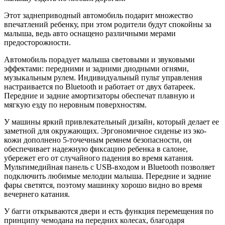
Этот заднеприводный автомобиль подарит множество
впечатлений ребенку, при этом родители будут спокойны за
малыша, ведь авто оснащено различными мерами
предосторожности.
Автомобиль порадует малыша световыми и звуковыми
эффектами: передними и задними диодными огнями,
музыкальным рулем. Индивидуальный пульт управления
настраивается по Bluetooth и работает от двух батареек.
Передние и задние амортизаторы обеспечат плавную и
мягкую езду по неровным поверхностям.
У машины яркий привлекательный дизайн, который делает ее
заметной для окружающих. Эргономичное сиденье из эко-
кожи дополнено 5-точечным ремнем безопасности, он
обеспечивает надежную фиксацию ребенка в салоне,
убережет его от случайного падения во время катания.
Мультимедийная панель с USB-входом и Bluetooth позволяет
подключить любимые мелодии малыша. Передние и задние
фары светятся, поэтому машинку хорошо видно во время
вечернего катания.
У багги открываются двери и есть функция перемещения по
принципу чемодана на передних колесах, благодаря