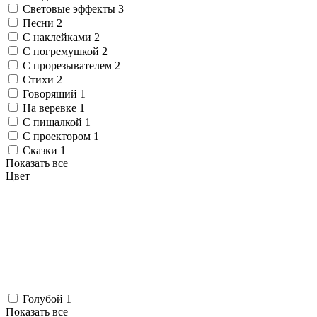
Световые эффекты
3
Песни
2
С наклейками
2
С погремушкой
2
С прорезывателем
2
Стихи
2
Говорящий
1
На веревке
1
С пищалкой
1
С проектором
1
Сказки
1
Показать все
Цвет
Голубой
1
Показать все