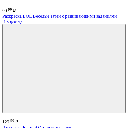
90
99
₽
Раскраска LOL Веселые затеи с развивающими заданиями
В корзину
90
129
₽
Раскраска Kuromi Озорная малышка