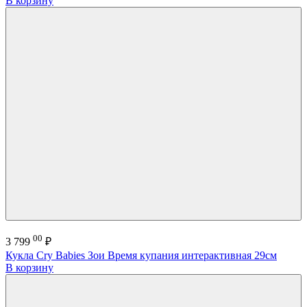
В корзину
00
3 799
₽
Кукла Cry Babies Зои Время купания интерактивная 29см
В корзину