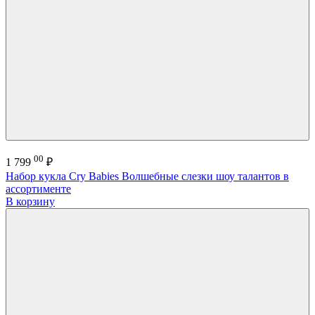
00
1 799
₽
Набор кукла Cry Babies Волшебные слезки шоу талантов в
ассортименте
В корзину