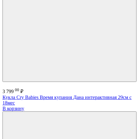
00
3 799
₽
Кукла Cry Babies Время купания Дана интерактивная 29см с
18мес
В корзину