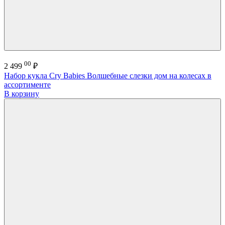
00
2 499
₽
Набор кукла Cry Babies Волшебные слезки дом на колесах в
ассортименте
В корзину