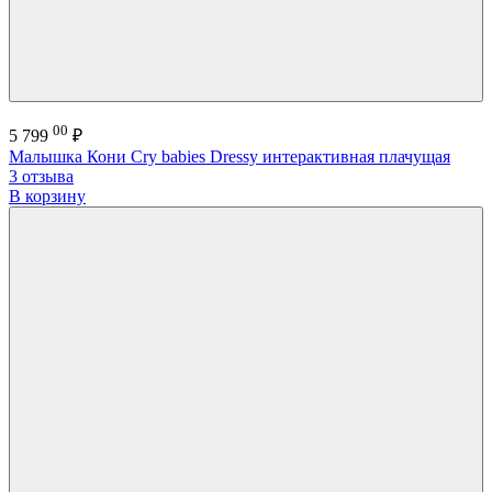
00
5 799
₽
Малышка Кони Cry babies Dressy интерактивная плачущая
3 отзыва
В корзину