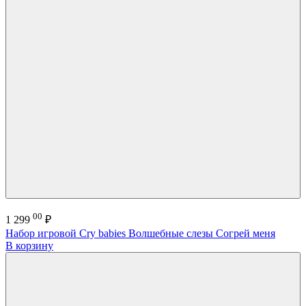
00
1 299
₽
Набор игровой Cry babies Волшебные слезы Согрей меня
В корзину