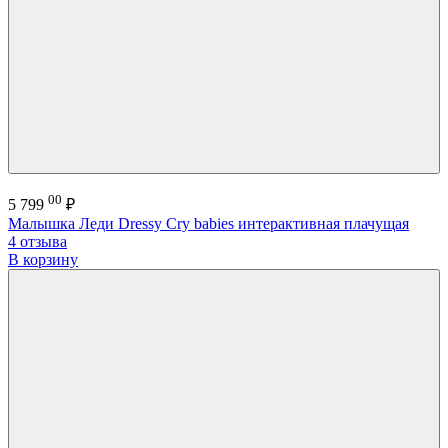
00
5 799
₽
Малышка Леди Dressy Cry babies интерактивная плачущая
4 отзыва
В корзину