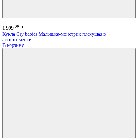
00
1 999
₽
Кукла Cry babies Малышка-монстрик плачущая в
ассортименте
В корзину