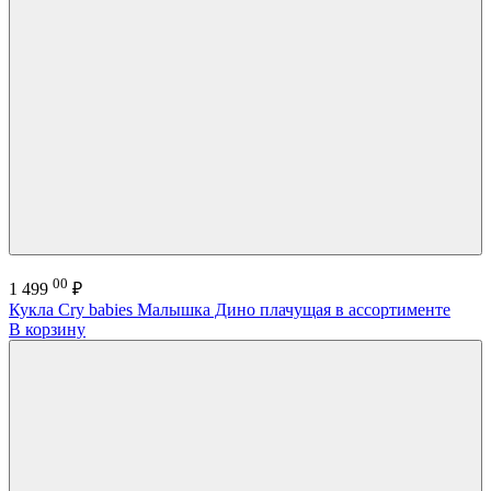
00
1 499
₽
Кукла Cry babies Малышка Дино плачущая в ассортименте
В корзину