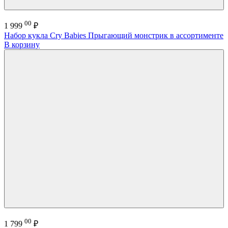
00
1 999
₽
Набор кукла Cry Babies Прыгающий монстрик в ассортименте
В корзину
00
1 799
₽