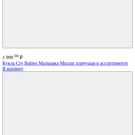
00
1 999
₽
Кукла Cry Babies Малышка Милли плачущая в ассортименте
В корзину