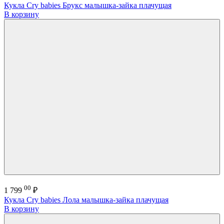
Кукла Сry babies Брукс малышка-зайка плачущая
В корзину
00
1 799
₽
Кукла Cry babies Лола малышка-зайка плачущая
В корзину