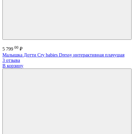
00
5 799
₽
Малышка Дотти Cry babies Dressy интерактивная плачущая
3 отзыва
В корзину