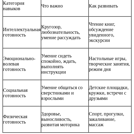
Категория
Что важно
Как развивать
навыков
Чтение книг,
Кругозор,
Интеллектуальная
обсуждение
любознательность,
готовность
увиденного,
умение рассуждать
экскурсии
Умение сидеть
Эмоционально-
Настольные игры,
спокойно, ждать,
волевая
творческие занятия,
выполнять
готовность
режим дня
инструкции
Умение общаться со
Детские площадки,
Социальная
сверстниками и
кружки, встречи с
готовность
взрослыми
друзьями
Здоровье,
Спорт, прогулки,
Физическая
выносливость,
закаливание,
готовность
развитая моторика
массаж