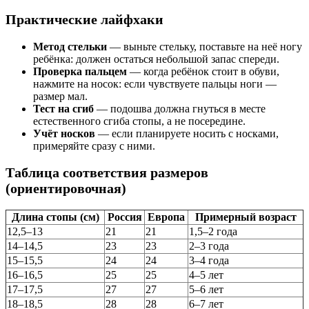
Практические лайфхаки
Метод стельки
— выньте стельку, поставьте на неё ногу
ребёнка: должен остаться небольшой запас спереди.
Проверка пальцем
— когда ребёнок стоит в обуви,
нажмите на носок: если чувствуете пальцы ноги —
размер мал.
Тест на сгиб
— подошва должна гнуться в месте
естественного сгиба стопы, а не посередине.
Учёт носков
— если планируете носить с носками,
примеряйте сразу с ними.
Таблица соответствия размеров
(ориентировочная)
Длина стопы (см)
Россия
Европа
Примерный возраст
12,5–13
21
21
1,5–2 года
14–14,5
23
23
2–3 года
15–15,5
24
24
3–4 года
16–16,5
25
25
4–5 лет
17–17,5
27
27
5–6 лет
18–18,5
28
28
6–7 лет