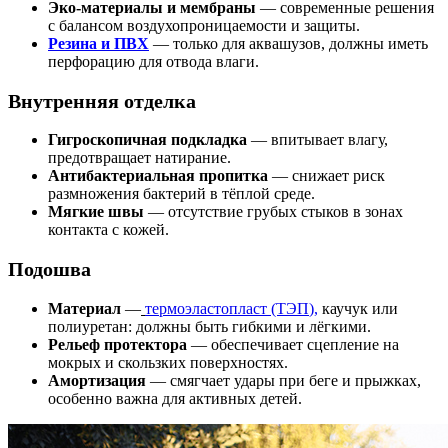
Эко-материалы и мембраны
— современные решения
с балансом воздухопроницаемости и защиты.
Резина и ПВХ
— только для аквашузов, должны иметь
перфорацию для отвода влаги.
Внутренняя отделка
Гигроскопичная подкладка
— впитывает влагу,
предотвращает натирание.
Антибактериальная пропитка
— снижает риск
размножения бактерий в тёплой среде.
Мягкие швы
— отсутствие грубых стыков в зонах
контакта с кожей.
Подошва
Материал
—
термоэластопласт (ТЭ
П
)
,
каучук или
полиуретан: должны быть гибкими и лёгкими.
Рельеф протектора
— обеспечивает сцепление на
мокрых и скользких поверхностях.
Амортизация
— смягчает удары при беге и прыжках,
особенно важна для активных детей.